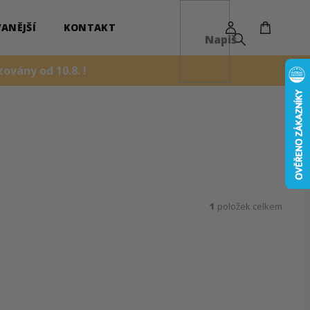
NÁKUPN
KOŠÍK
ANĚJŠÍ
KONTAKT
ovány od 10.8. !
1
položek celkem