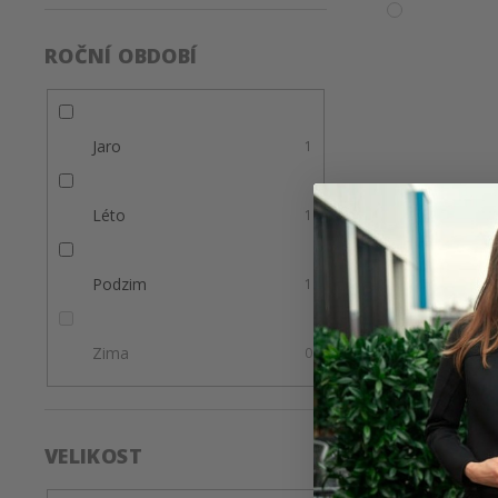
ROČNÍ OBDOBÍ
Jaro
1
Léto
1
Podzim
1
Zima
0
VELIKOST