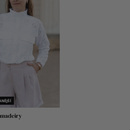
NĚJŠÍ
 madeiry