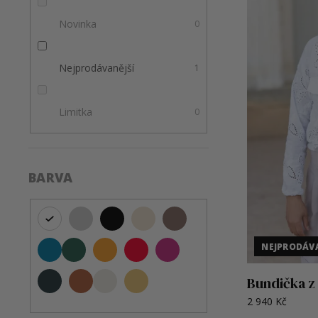
o
n
s
Novinka
0
d
e
p
u
l
r
k
o
Nejprodávanější
1
t
d
ů
u
Limitka
0
k
t
ů
BARVA
NEJPRODÁVA
Bundička z
2 940 Kč