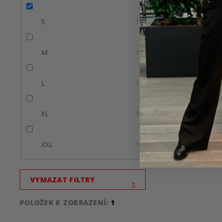
S
1
M
1
L
1
XL
1
XXL
1
VYMAZAT FILTRY
POLOŽEK K ZOBRAZENÍ:
1