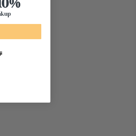
 10%
ákup
i