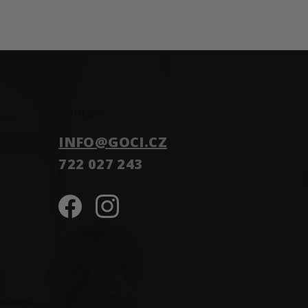
Kontakt
INFO
@
GOCI.CZ
722 027 243