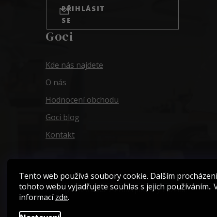
PŘIHLÁSIT
SE
Goci
Kde nás najdete
O nás
Hodnocení obchodu
Goci blog
Kontakt
Tento web používá soubory cookie. Dalším procházen
tohoto webu vyjadřujete souhlas s jejich používáním.. 
Copyright 2026
Goci
. Všechna práva vyhrazena.
informací
zde
.