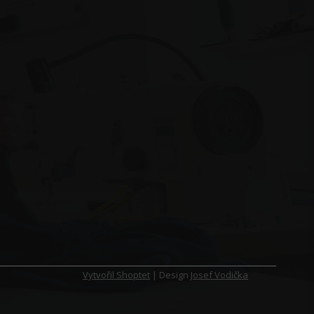
Vytvořil Shoptet
| Design
Josef Vodička