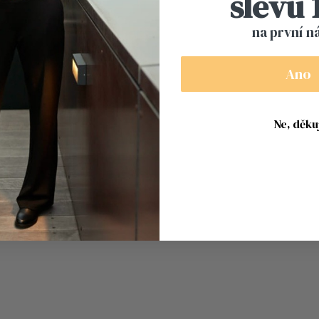
slevu
na první n
Ano
Ne, děkuj