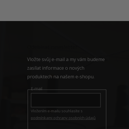
Z
á
p
a
Odebírat newsletter
t
í
Vložte svůj e-mail a my vám budeme
zasílat informace o nových
produktech na našem e-shopu.
E-mail
Vložením e-mailu souhlasíte s
podmínkami ochrany osobních údajů