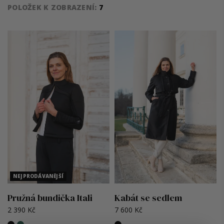
POLOŽEK K ZOBRAZENÍ:
7
V
ý
p
i
s
p
r
o
d
u
k
t
ů
NEJPRODÁVANĚJŠÍ
Pružná bundička Itali
Kabát se sedlem
2 390 Kč
7 600 Kč