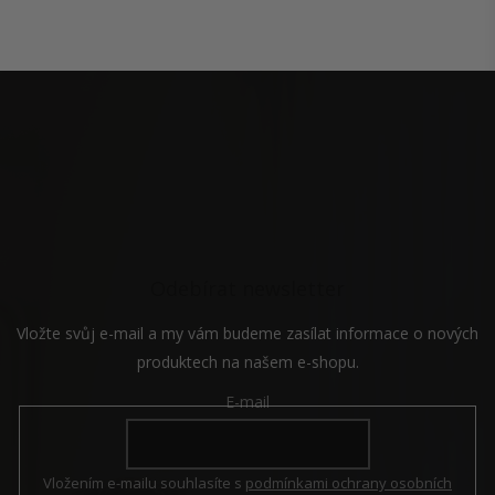
v
l
á
Z
d
á
a
p
c
a
í
t
p
í
r
v
k
y
v
Odebírat newsletter
ý
p
i
Vložte svůj e-mail a my vám budeme zasílat informace o nových
s
produktech na našem e-shopu.
u
E-mail
Vložením e-mailu souhlasíte s
podmínkami ochrany osobních