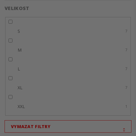
VELIKOST
S
7
M
7
L
7
XL
7
XXL
1
VYMAZAT FILTRY