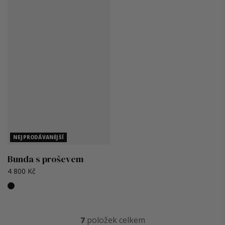
NEJPRODÁVANĚJŠÍ
Bunda s proševem
4 800 Kč
7
položek celkem
O