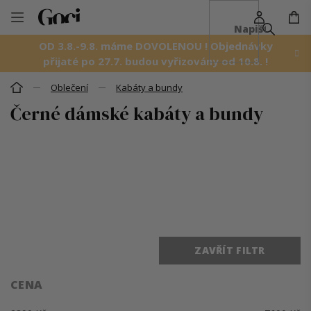
NÁ
Přejít
KO
na
OD 3.8.-9.8. máme DOVOLENOU ! Objednávky
obsah
přijaté po 27.7. budou vyřizovány od 10.8. !
Oblečení
Kabáty a bundy
Domů
Černé dámské kabáty a bundy
Ř
a
z
e
n
í
p
r
o
ZAVŘÍT FILTR
d
u
k
CENA
t
ů