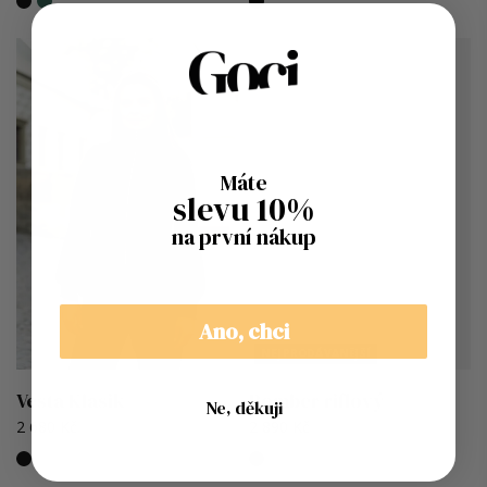
Máte
slevu 10%
na první nákup
Ano, chci
NEJPRODÁVANĚJŠÍ
Vesta Klasik
Bomber riflový
Ne, děkuji
2 680 Kč
2 890 Kč