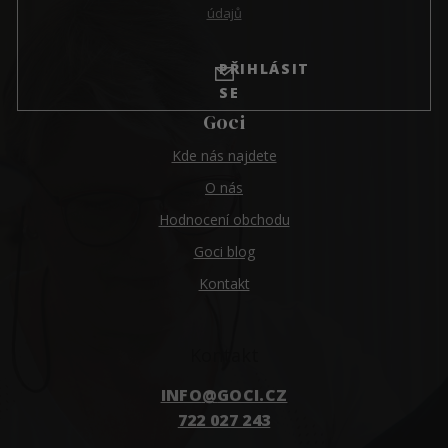
údajů
PŘIHLÁSIT
SE
Goci
Kde nás najdete
O nás
Hodnocení obchodu
Goci blog
Kontakt
Kontakt
INFO
@
GOCI.CZ
722 027 243