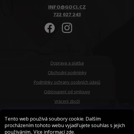
INFO
@
GOCI.CZ
722 027 243
Informace
Doprava a platba
Obchodní podmínky
Podmínky ochrany osobních údajů
Odstoupení od smlouvy
Vrácení zboží
Reklamační řád
Tento web používá soubory cookie. Dalším
Náš příběh
procházením tohoto webu vyjadřujete souhlas s jejich
používáním.. Více informací
zde
.