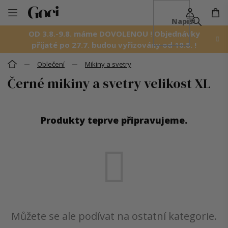
NÁ
Přejít
KO
na
OD 3.8.-9.8. máme DOVOLENOU ! Objednávky
obsah
přijaté po 27.7. budou vyřizovány od 10.8. !
Oblečení
Mikiny a svetry
Domů
Černé mikiny a svetry velikost XL
Produkty teprve připravujeme.
Můžete se ale podívat na ostatní kategorie.