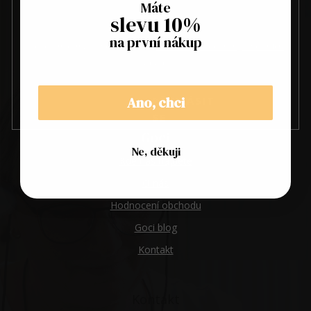
Máte
slevu 10%
na první nákup
Vložením e-mailu souhlasíte s
podmínkami ochrany osobních
údajů
Ano, chci
PŘIHLÁSIT
SE
Goci
Ne, děkuji
Kde nás najdete
O nás
Hodnocení obchodu
Goci blog
Kontakt
Kontakt