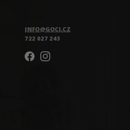
Kontakt
INFO
@
GOCI.CZ
722 027 243