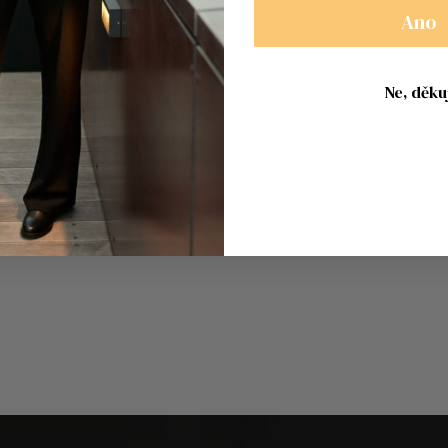
Ano
Ne, děkuj