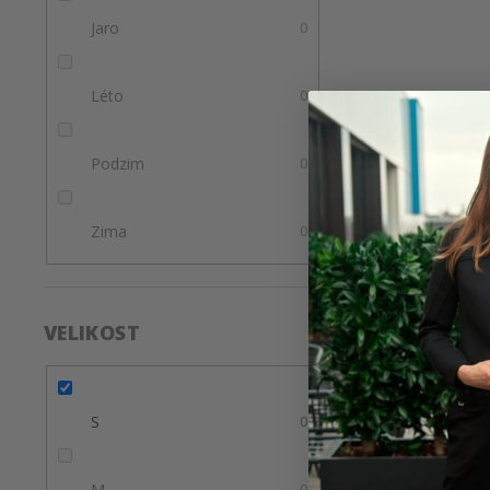
Jaro
0
Léto
0
Podzim
0
Zima
0
VELIKOST
S
0
M
0