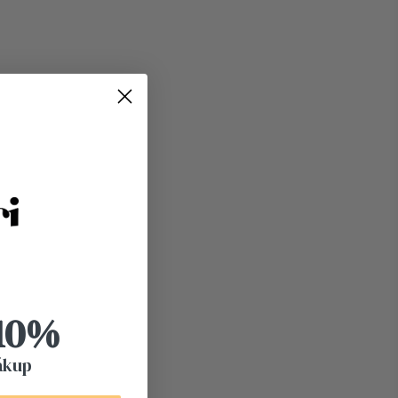
 10%
ákup