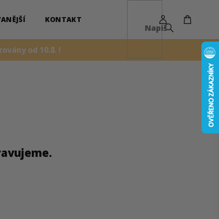
NÁKUPN
KOŠÍK
ANĚJŠÍ
KONTAKT
ovány od 10.8. !
ravujeme.