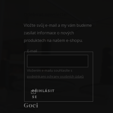
á
p
a
Odebírat newsletter
t
í
Vložte svůj e-mail a my vám budeme
zasílat informace o nových
produktech na našem e-shopu.
E-mail
Vložením e-mailu souhlasíte s
podmínkami ochrany osobních údajů
PŘIHLÁSIT
SE
Goci