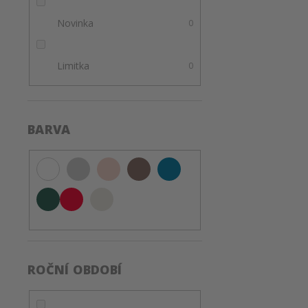
n
Novinka
0
e
l
Limitka
0
BARVA
ROČNÍ OBDOBÍ