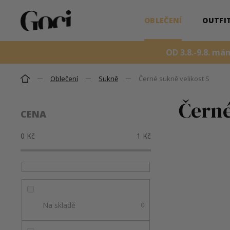
Přejít
OBLEČENÍ
OUTFI
na
obsah
OD 3.8.-9.8. má
Oblečení
Sukně
Černé sukně velikost S
Domů
P
Černé
CENA
o
s
0
Kč
1
Kč
t
r
a
n
n
í
Na skladě
0
p
a