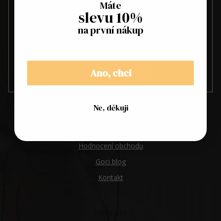
Máte
slevu 10%
na první nákup
Vložením e-mailu souhlasíte s
podmínkami ochrany osobních
údajů
Ano, chci
PŘIHLÁSIT
SE
Goci
Ne, děkuji
Kde nás najdete
O nás
Hodnocení obchodu
Goci blog
Kontakt
Kontakt