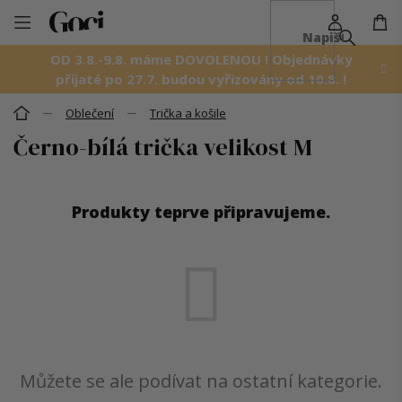
NÁ
Přejít
KO
na
OD 3.8.-9.8. máme DOVOLENOU ! Objednávky
obsah
přijaté po 27.7. budou vyřizovány od 10.8. !
Oblečení
Trička a košile
Domů
Černo-bílá trička velikost M
Produkty teprve připravujeme.
Můžete se ale podívat na ostatní kategorie.