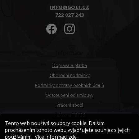
INFO
@
GOCI.CZ
722 027 243
Informace
Doprava a platba
Obchodní podmínky
Podmínky ochrany osobních údajů
Odstoupení od smlouvy
Vrácení zboží
Reklamační řád
Tento web používá soubory cookie. Dalším
Náš příběh
procházením tohoto webu vyjadřujete souhlas s jejich
používáním.. Více informací
zde
.