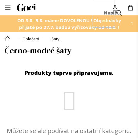
NÁ
Přejít
KO
na
OD 3.8.-9.8. máme DOVOLENOU ! Objednávky
obsah
přijaté po 27.7. budou vyřizovány od 10.8. !
Oblečení
Šaty
Domů
Černo-modré šaty
Produkty teprve připravujeme.
Můžete se ale podívat na ostatní kategorie.