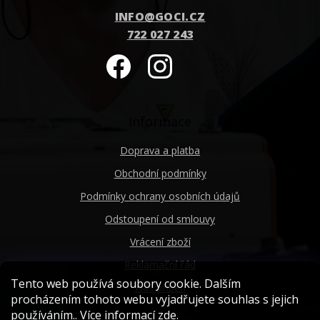
INFO
@
GOCI.CZ
722 027 243
Informace
Doprava a platba
Obchodní podmínky
Podmínky ochrany osobních údajů
Odstoupení od smlouvy
Vrácení zboží
Reklamační řád
Tento web používá soubory cookie. Dalším
Náš příběh
procházením tohoto webu vyjadřujete souhlas s jejich
používáním.. Více informací
zde
.