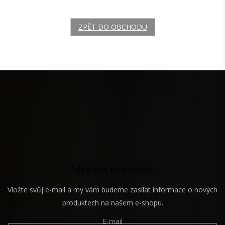
ZPĚT DO OBCHODU
Z
á
p
a
t
í
Odebírat newsletter
Vložte svůj e-mail a my vám budeme zasílat informace o nových
produktech na našem e-shopu.
E-mail