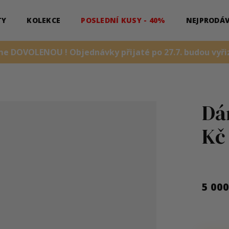
TY
KOLEKCE
POSLEDNÍ KUSY - 40%
NEJPRODÁV
me DOVOLENOU ! Objednávky přijaté po 27.7. budou vyřiz
Dá
Kč
5 00
Měrná
cena: