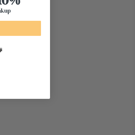
ákup
i