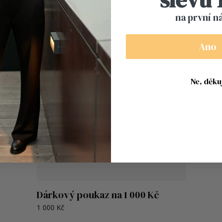
na první n
Ano
Ne, děkuj
Dárkový poukaz na 1 000 Kč
1 000 Kč