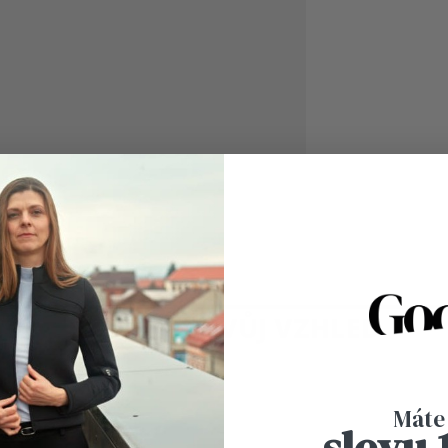
árek formou poukazu na nákup zboží na tomto eshopu.
Pouka
Máte
slevu