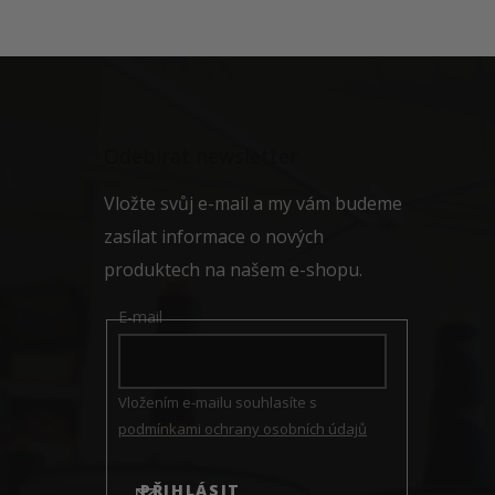
Z
á
p
a
Odebírat newsletter
t
í
Vložte svůj e-mail a my vám budeme
zasílat informace o nových
produktech na našem e-shopu.
E-mail
Vložením e-mailu souhlasíte s
podmínkami ochrany osobních údajů
PŘIHLÁSIT