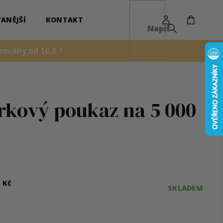
NÁKUPN
KOŠÍK
ANĚJŠÍ
KONTAKT
ovány od 10.8. !
rkový poukaz na 5 000
0
Kč
SKLADEM