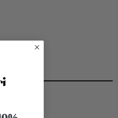
zy platí po dobu 3 měsíců.
 10%