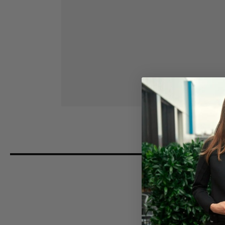
DETAILNÍ POPIS PRODUKTU
Udělejte radost svým blízkým a věnujte jim krásný d