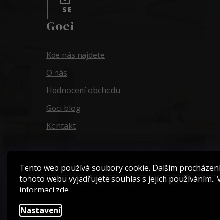
SE
Goci
Kde nás najdete
O nás
Hodnocení obchodu
Goci blog
Kontakt
Tento web používá soubory cookie. Dalším procházen
tohoto webu vyjadřujete souhlas s jejich používáním.. 
Copyright 2026
Goci
. Všechna práva vyhrazena.
informací
zde
.
Nastavení