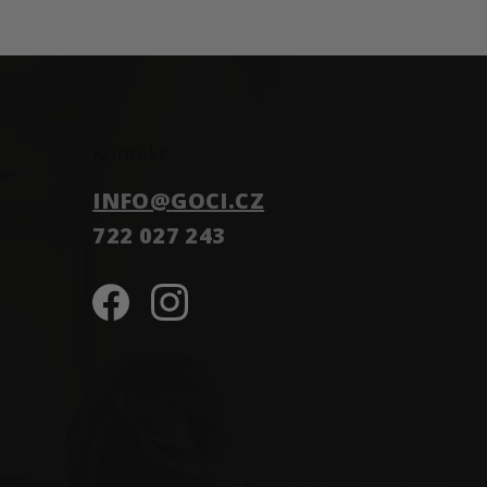
Kontakt
INFO
@
GOCI.CZ
722 027 243