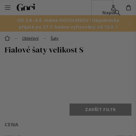
NÁ
Přejít
KO
na
OD 3.8.-9.8. máme DOVOLENOU ! Objednávky
obsah
přijaté po 27.7. budou vyřizovány od 10.8. !
Oblečení
Šaty
Domů
Fialové šaty velikost S
Ř
a
z
e
n
í
p
r
o
ZAVŘÍT FILTR
d
u
k
CENA
t
ů