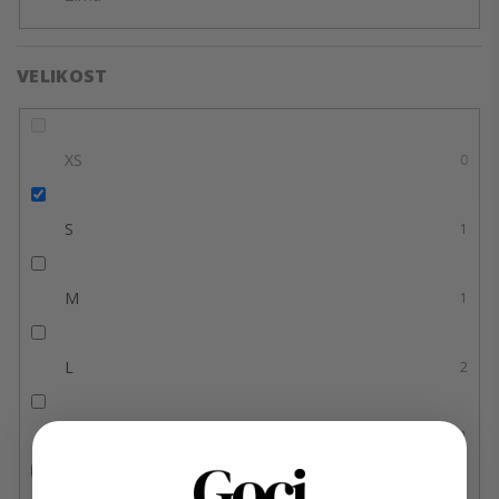
VELIKOST
XS
0
S
1
M
1
L
2
XL
1