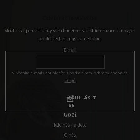
k
y
v
Odebírat newsletter
ý
p
i
Vložte svůj e-mail a my vám budeme zasílat informace o nových
s
produktech na našem e-shopu.
u
E-mail
Vložením e-mailu souhlasíte s
podmínkami ochrany osobních
údajů
PŘIHLÁSIT
SE
Goci
Kde nás najdete
O nás