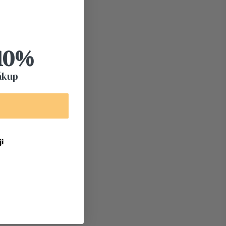
 10%
ákup
i