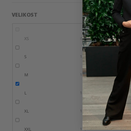
VELIKOST
XS
0
S
1
M
1
L
1
XL
1
XXL
1