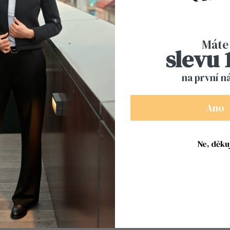
Máte
slevu
na první n
Ano
Ne, děkuj