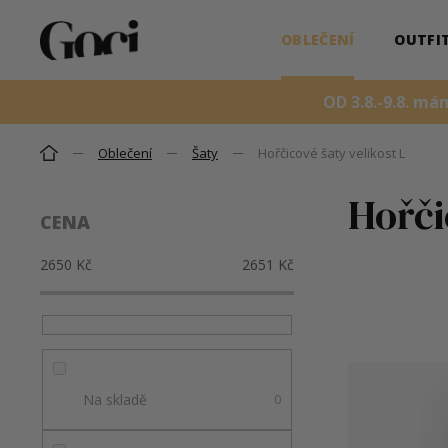
Přejít
OBLEČENÍ
OUTFI
na
obsah
OD 3.8.-9.8. má
Oblečení
Šaty
Hořčicové šaty velikost L
Domů
P
Hořči
CENA
o
s
2650
Kč
2651
Kč
Ř
t
a
r
z
a
e
n
n
n
V
í
í
ý
Na skladě
0
p
p
p
r
a
i