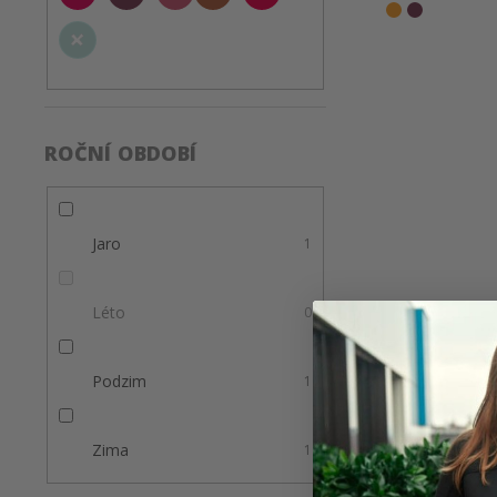
ROČNÍ OBDOBÍ
Jaro
1
Léto
0
Podzim
1
Zima
1