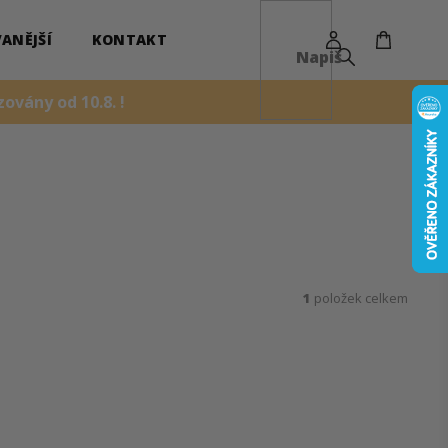
NÁKUPN
KOŠÍK
ANĚJŠÍ
KONTAKT
ovány od 10.8. !
1
položek celkem