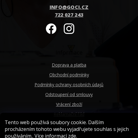
INFO
@
GOCI.CZ
722 027 243
Informace
Doprava a platba
Obchodní podmínky
Podmínky ochrany osobních údajů
Odstoupení od smlouvy
Vrácení zboží
Reklamační řád
Tento web používá soubory cookie. Dalším
Náš příběh
procházením tohoto webu vyjadřujete souhlas s jejich
používáním.. Více informací
zde
.