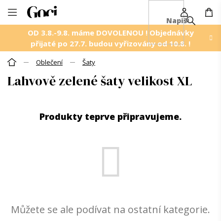
NÁ
Přejít
KO
na
OD 3.8.-9.8. máme DOVOLENOU ! Objednávky
obsah
přijaté po 27.7. budou vyřizovány od 10.8. !
Oblečení
Šaty
Domů
Lahvově zelené šaty velikost XL
Produkty teprve připravujeme.
Můžete se ale podívat na ostatní kategorie.