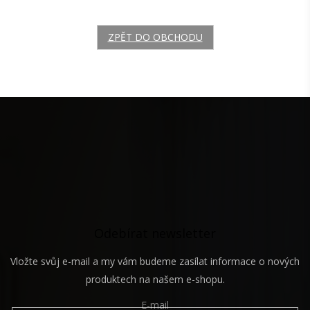
ZPĚT DO OBCHODU
Z
á
p
a
t
í
Odebírat newsletter
Vložte svůj e-mail a my vám budeme zasílat informace o nových
produktech na našem e-shopu.
E-mail