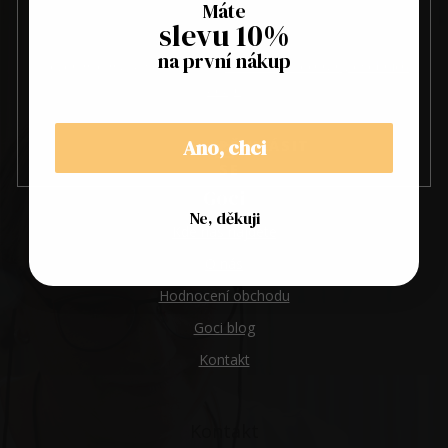
Máte
slevu 10%
na první nákup
Vložením e-mailu souhlasíte s
podmínkami ochrany osobních
údajů
Ano, chci
PŘIHLÁSIT
SE
Goci
Ne, děkuji
Kde nás najdete
O nás
Hodnocení obchodu
Goci blog
Kontakt
Kontakt