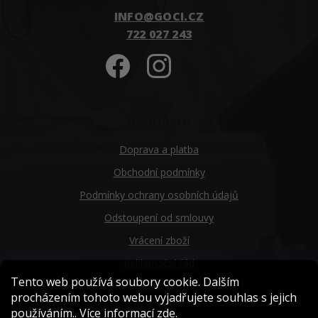
INFO
@
GOCI.CZ
722 027 243
Informace
Doprava a platba
Obchodní podmínky
Podmínky ochrany osobních údajů
Odstoupení od smlouvy
Vrácení zboží
Reklamační řád
Tento web používá soubory cookie. Dalším
Náš příběh
procházením tohoto webu vyjadřujete souhlas s jejich
používáním.. Více informací
zde
.