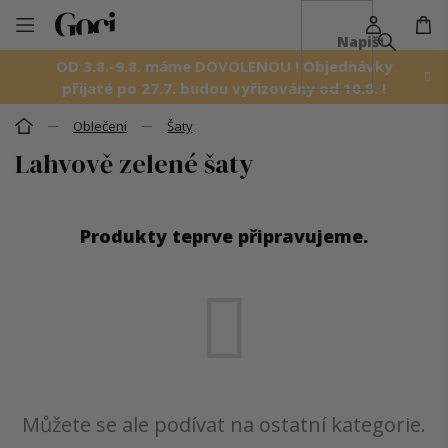
NÁ
Přejít
KO
na
OD 3.8.-9.8. máme DOVOLENOU ! Objednávky
obsah
přijaté po 27.7. budou vyřizovány od 10.8. !
Oblečení
Šaty
Domů
Lahvově zelené šaty
Produkty teprve připravujeme.
Můžete se ale podívat na ostatní kategorie.