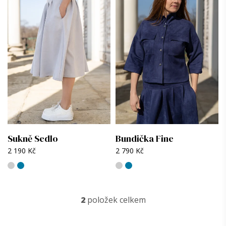
i
s
p
r
o
d
u
k
t
ů
Sukně Sedlo
Bundička Fine
2 190 Kč
2 790 Kč
2
položek celkem
O
v
l