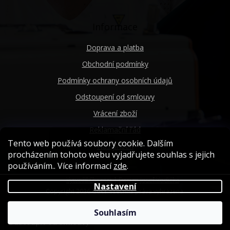
Informace
Doprava a platba
Obchodní podmínky
Podmínky ochrany osobních údajů
Odstoupení od smlouvy
Vrácení zboží
Reklamační řád
Tento web používá soubory cookie. Dalším
Náš příběh
procházením tohoto webu vyjadřujete souhlas s jejich
používáním.. Více informací
zde
.
Vytvořil Shoptet
| Design
Josef Vodička
Nastavení
Copyright 2026
Goci
. Všechna práva vyhrazena.
Souhlasím
Odstoupit od smlouvy