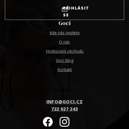
PŘIHLÁSIT
SE
Goci
Kde nás najdete
O nás
Hodnocení obchodu
Goci blog
Kontakt
Kontakt
INFO
@
GOCI.CZ
722 027 243