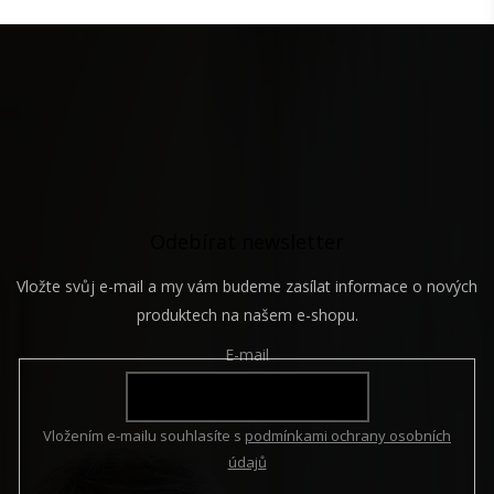
á
Z
d
á
a
p
c
a
í
t
p
í
r
v
k
y
v
Odebírat newsletter
ý
p
i
Vložte svůj e-mail a my vám budeme zasílat informace o nových
s
produktech na našem e-shopu.
u
E-mail
Vložením e-mailu souhlasíte s
podmínkami ochrany osobních
údajů