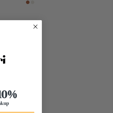
 10%
ákup