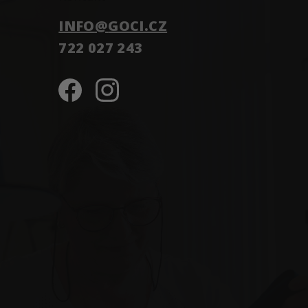
k
y
INFO
@
GOCI.CZ
v
722 027 243
ý
p
i
s
u