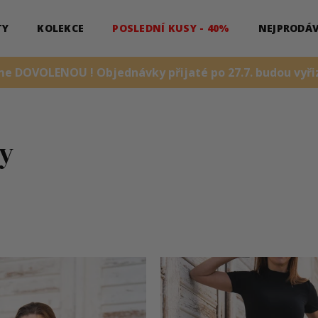
TY
KOLEKCE
POSLEDNÍ KUSY - 40%
NEJPRODÁV
me DOVOLENOU ! Objednávky přijaté po 27.7. budou vyřiz
ty