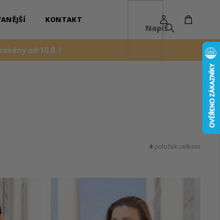
NÁKUPN
KOŠÍK
ANĚJŠÍ
KONTAKT
ovány od 10.8. !
4
položek celkem