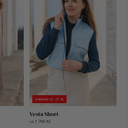
2 490 Kč
až
–31 %
Vesta Short
1 700 Kč
od