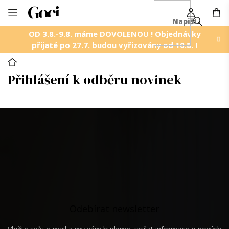
NÁ
Přejít
KO
na
OD 3.8.-9.8. máme DOVOLENOU ! Objednávky
obsah
přijaté po 27.7. budou vyřizovány od 10.8. !
Domů
Přihlášení k odběru novinek
Z
á
p
a
t
í
Odebírat newsletter