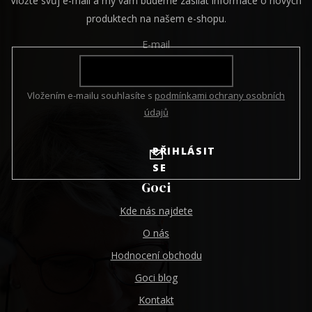
Vložte svůj e-mail a my vám budeme zasílat informace o nových
produktech na našem e-shopu.
E-mail
Vložením e-mailu souhlasíte s
podmínkami ochrany osobních
údajů
PŘIHLÁSIT
SE
Goci
Kde nás najdete
O nás
Hodnocení obchodu
Goci blog
Kontakt