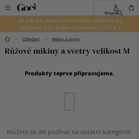
NÁ
Přejít
KO
na
OD 3.8.-9.8. máme DOVOLENOU ! Objednávky
obsah
přijaté po 27.7. budou vyřizovány od 10.8. !
Oblečení
Mikiny a svetry
Domů
Růžové mikiny a svetry velikost M
Produkty teprve připravujeme.
Můžete se ale podívat na ostatní kategorie.