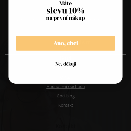
Máte
slevu 10%
na první nákup
Vložením e-mailu souhlasíte s
podmínkami ochrany osobních
údajů
Ano, chci
PŘIHLÁSIT
SE
Goci
Ne, děkuji
Kde nás najdete
O nás
Hodnocení obchodu
Goci blog
Kontakt
Kontakt