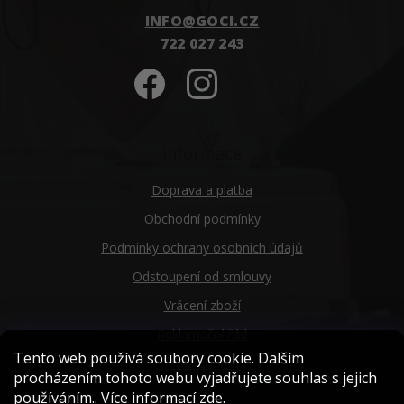
INFO
@
GOCI.CZ
722 027 243
Informace
Doprava a platba
Obchodní podmínky
Podmínky ochrany osobních údajů
Odstoupení od smlouvy
Vrácení zboží
Reklamační řád
Tento web používá soubory cookie. Dalším
Náš příběh
procházením tohoto webu vyjadřujete souhlas s jejich
používáním.. Více informací
zde
.