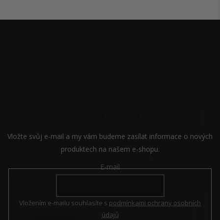
l
á
Z
d
á
a
p
c
a
í
t
p
í
r
v
k
y
v
Odebírat newsletter
ý
p
i
Vložte svůj e-mail a my vám budeme zasílat informace o nových
s
produktech na našem e-shopu.
u
E-mail
Vložením e-mailu souhlasíte s
podmínkami ochrany osobních
údajů