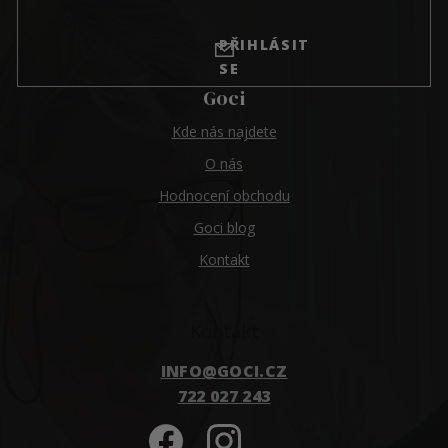
PŘIHLÁSIT
SE
Goci
Kde nás najdete
O nás
Hodnocení obchodu
Goci blog
Kontakt
Kontakt
INFO
@
GOCI.CZ
722 027 243