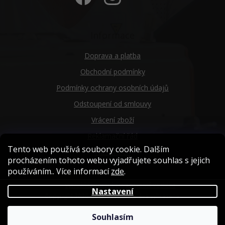
Informace
Doprava a platba
Obchodní podmínky
Podmínky ochrany osobních údajů
Odstoupení od smlouvy
Vrácení zboží
Reklamační řád
Tento web používá soubory cookie. Dalším
Náš příběh
procházením tohoto webu vyjadřujete souhlas s jejich
používáním.. Více informací
zde
.
Vytvořil Shoptet
| Design
Josef Vodička
Nastavení
Copyright 2026
Goci
. Všechna práva vyhrazena.
Souhlasím