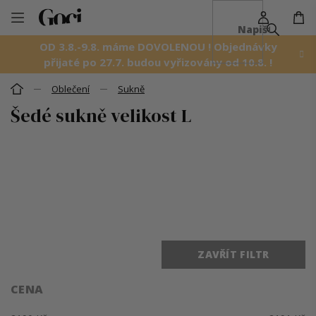
NÁ
Přejít
KO
na
OD 3.8.-9.8. máme DOVOLENOU ! Objednávky
obsah
přijaté po 27.7. budou vyřizovány od 10.8. !
Oblečení
Sukně
Domů
Šedé sukně velikost L
Ř
a
z
e
n
í
p
r
o
ZAVŘÍT FILTR
d
u
k
CENA
t
ů