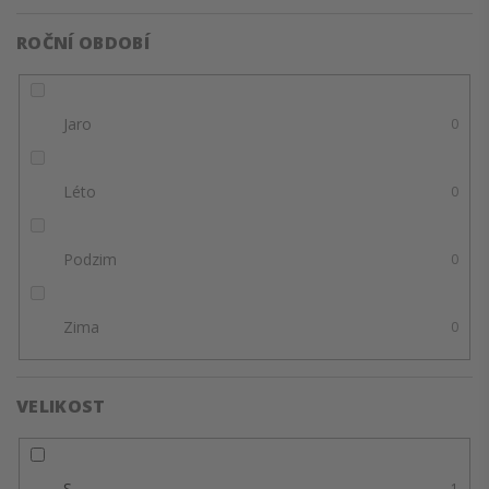
ROČNÍ OBDOBÍ
Jaro
0
Léto
0
Podzim
0
Zima
0
VELIKOST
S
1