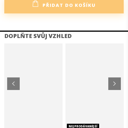
PŘIDAT DO KOŠÍKU
DETAILNÍ POPIS PRODUKTU
Díky gumě v pásku s praktickými poutky skvěle padne.
Zapínání na zip a knoflíky usnadňuje oblékání. Stylový
rozparek uprostřed předního dílu umožňuje volný pohyb.
Nechybí ani praktické kapsy, které spojují eleganci s
funkčností. Skvělá volba pro každodenní nošení i speciální
příležitosti.
DOPLŇKOVÉ PARAMETRY
Kategorie
:
Sukně
Roční období
:
Jaro
,
Podzim
,
Zima
NEJPRODÁVANĚJŠÍ