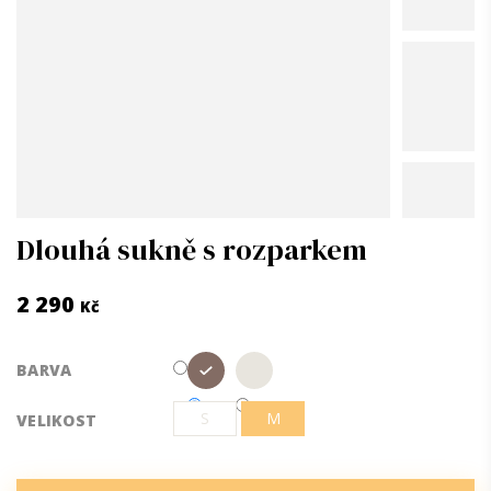
Dlouhá sukně s rozparkem
2 290
Kč
Měrná
BARVA
cena:
S
M
VELIKOST