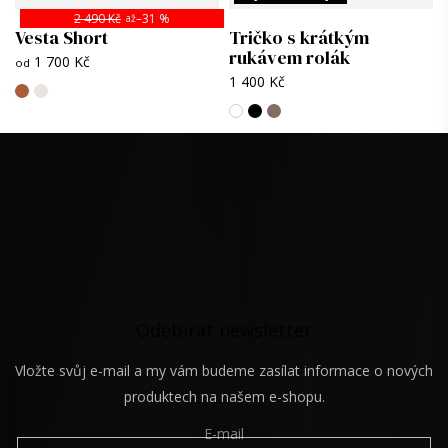
Materiál -
Polyester 60 % + bavlna 35 % +
2 490 Kč
–31 %
až
smetanová
elastan 5 %
Vesta Short
Tričko s krátkým
rukávem rolák
sukně
:
1 700 Kč
od
1 400 Kč
Praní
:
30 °C jemné praní
Žehlení
:
žehlit z rubu na střední teplotu, do
150 °C (dvě tečky na žehličce)
Z
á
p
a
t
í
Odebírat newsletter
Vložte svůj e-mail a my vám budeme zasílat informace o nových
produktech na našem e-shopu.
E-mail