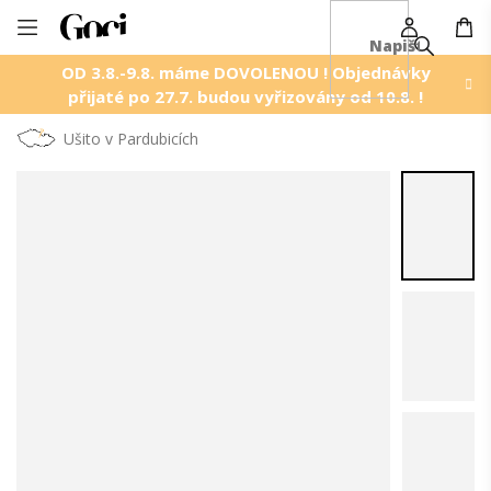
NÁ
Přejít
KO
na
OD 3.8.-9.8. máme DOVOLENOU ! Objednávky
obsah
přijaté po 27.7. budou vyřizovány od 10.8. !