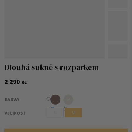
Dlouhá sukně s rozparkem
2 290
Kč
Měrná
BARVA
cena:
S
M
VELIKOST