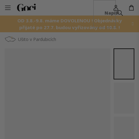
NÁ
Přejít
KO
na
OD 3.8.-9.8. máme DOVOLENOU ! Objednávky
obsah
přijaté po 27.7. budou vyřizovány od 10.8. !