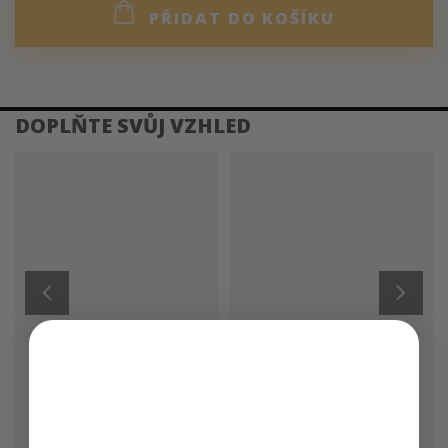
PŘIDAT DO KOŠÍKU
DETAILNÍ POPIS PRODUKTU
Díky gumě v pásku s praktickými poutky skvěle padne.
Zapínání na zip a knoflíky usnadňuje oblékání. Stylový
rozparek uprostřed předního dílu umožňuje volný pohyb.
Nechybí ani praktické kapsy, které spojují eleganci s
funkčností. Skvělá volba pro každodenní nošení i speciální
příležitosti.
DOPLŇKOVÉ PARAMETRY
Kategorie
:
Sukně
Roční období
:
Jaro
,
Podzim
,
Zima
NEJPRODÁVANĚJŠÍ