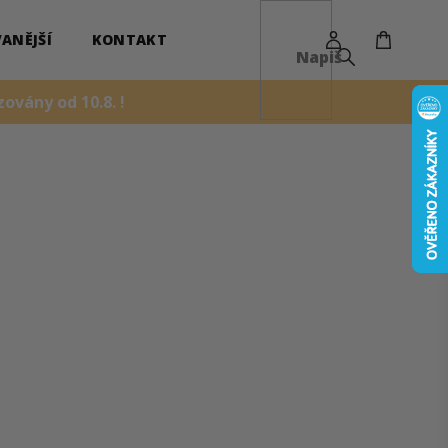
NÁKUPN
KOŠÍK
ANĚJŠÍ
KONTAKT
ovány od 10.8. !