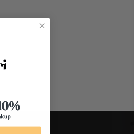
 10%
ákup