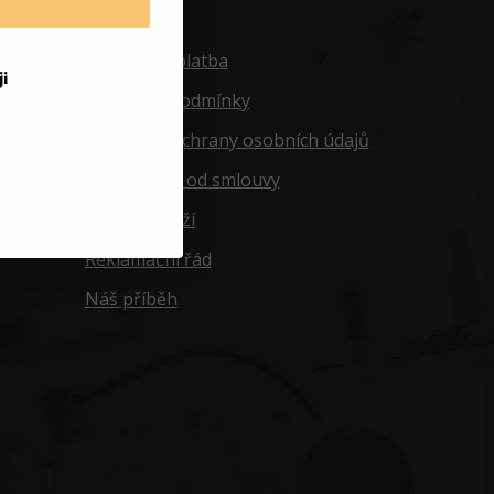
Informace
Doprava a platba
i
Obchodní podmínky
Podmínky ochrany osobních údajů
Odstoupení od smlouvy
Vrácení zboží
Reklamační řád
Náš příběh