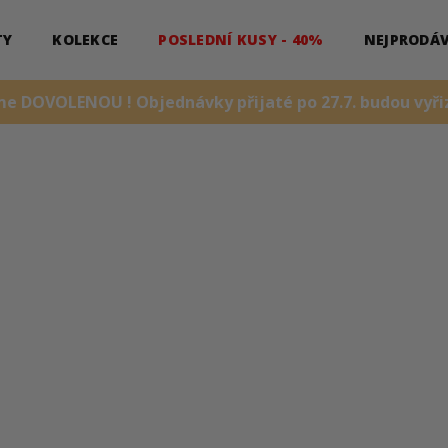
TY
KOLEKCE
POSLEDNÍ KUSY - 40%
NEJPRODÁV
me DOVOLENOU ! Objednávky přijaté po 27.7. budou vyřiz