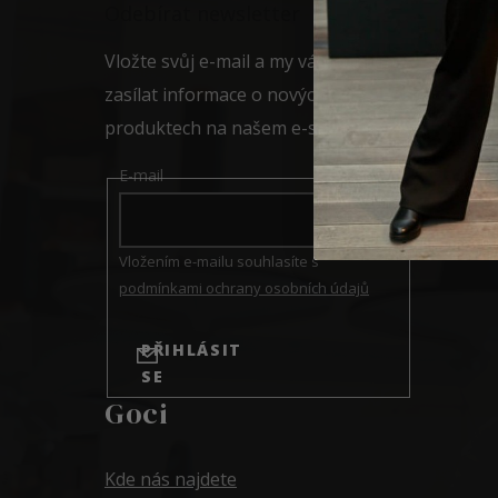
a
Odebírat newsletter
t
í
Vložte svůj e-mail a my vám budeme
zasílat informace o nových
produktech na našem e-shopu.
E-mail
Vložením e-mailu souhlasíte s
podmínkami ochrany osobních údajů
PŘIHLÁSIT
SE
Goci
Kde nás najdete