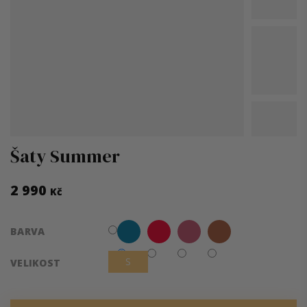
Šaty Summer
2 990
Kč
Měrná
BARVA
cena:
S
VELIKOST