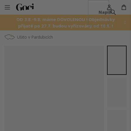
NÁ
Přejít
KO
na
OD 3.8.-9.8. máme DOVOLENOU ! Objednávky
obsah
přijaté po 27.7. budou vyřizovány od 10.8. !