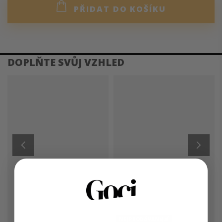
PŘIDAT DO KOŠÍKU
DETAILNÍ POPIS PRODUKTU
Šaty jsou vyrobeny z kvalitního polyesteru, který je lehký,
odolný a snadno se udržuje. Krátký rukáv křidélkového
typu, rozhalenka se skrytou légou a záhyb na předním díle
dodává šatům pohyb a elegantní vzhled. Kapsy v bočních
švech nabízení stylové řešení pro uložení drobností. Šaty
lze nosit s páskem, který zvýrazní vaši siluetu, nebo bez
pásku pro uvolněný a pohodlný vzhled.
Tento lehký a
vzdušný model je ideální pro různé příležitosti.
NEJPRODÁVANĚJŠÍ