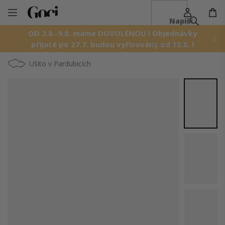
NÁ
Přejít
KO
na
OD 3.8.-9.8. máme DOVOLENOU ! Objednávky
obsah
přijaté po 27.7. budou vyřizovány od 10.8. !