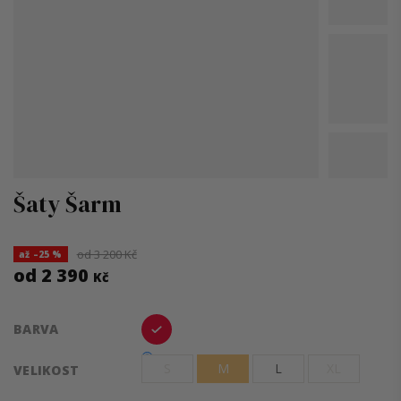
Šaty Šarm
od 3 200 Kč
až –25 %
od
2 390
Kč
Měrná
BARVA
cena:
S
M
L
XL
VELIKOST