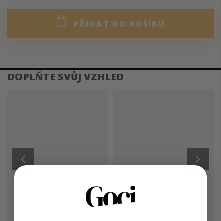
PŘIDAT DO KOŠÍKU
DETAILNÍ POPIS PRODUKTU
Okouzlující šaty, které rády obléknete bez pásku, s páskem
v barvě šatů, který je součástí šatů nebo s jakýmkoli jiným
páskem. Šaty mají tříčtvrteční rukávy do manžet a kapsy v
bočních švech. Výstřih je řešen rozhalenkou v léze a šaty
jsou zdobeny záhybem na předním díle. Jsou ušity z
lehkého splývavého materiálu. Patří mezi top kousky naší
jarní kolekce 2024.