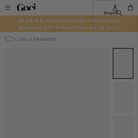
NÁ
Přejít
KO
na
OD 3.8.-9.8. máme DOVOLENOU ! Objednávky
obsah
přijaté po 27.7. budou vyřizovány od 10.8. !