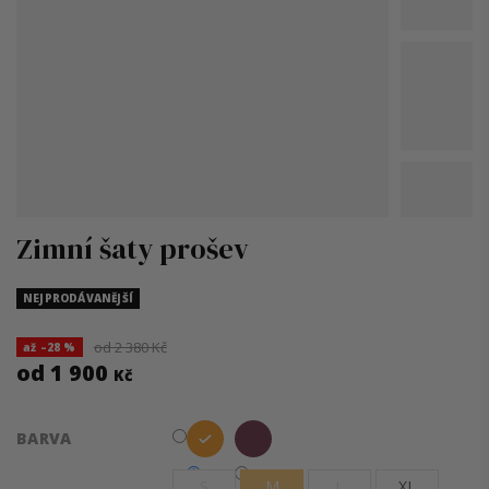
Zimní šaty prošev
NEJPRODÁVANĚJŠÍ
od 2 380 Kč
až –28 %
od
1 900
Kč
Měrná
BARVA
cena:
S
M
L
XL