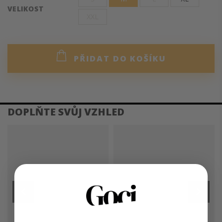
VELIKOST
XXL
PŘIDAT DO KOŠÍKU
DETAILNÍ POPIS PRODUKTU
Náš nejprodávanější kousek jste si zamilovali hlavně pro
jeho hřejivý materiál, který vás udrží v teple celý den – i
když kolega trvá na otevřeném okně. Límec příjemně
zahřeje kolem krku a přitom nechá vyniknout vaši krásu.
Šaty se skvěle kombinují s dlouhým rukávem.