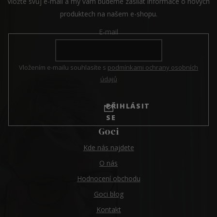
Vložte svůj e-mail a my vám budeme zasílat informace o nových
produktech na našem e-shopu.
E-mail
Vložením e-mailu souhlasíte s
podmínkami ochrany osobních
údajů
PŘIHLÁSIT
SE
Goci
Kde nás najdete
O nás
Hodnocení obchodu
Goci blog
Kontakt