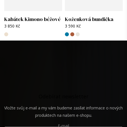
DOPLŇKOVÉ PARAMETRY
Kabátek Kimono béžové
Koženková bundička
Kategorie
:
Šaty
3 850 Kč
3 590 Kč
Roční období
:
Jaro
,
Léto
,
Podzim
Materiál
:
Viskóza 50% + nylon 50%
Z
Praní
:
30 °C
á
p
Žehlení
:
Na nejnižší teplotu.
a
t
í
Odebírat newsletter
Vložte svůj e-mail a my vám budeme zasílat informace o nových
produktech na našem e-shopu.
E-mail