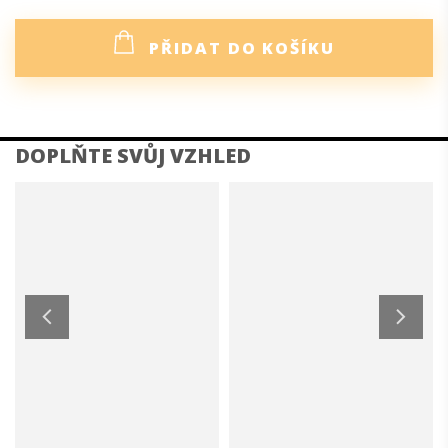
PŘIDAT DO KOŠÍKU
DETAILNÍ POPIS PRODUKTU
Šaty z příjemného elastického materiálu se přizpůsobí
postavě a krásně podtrhnou ženskou siluetu. Volný
lodičkový výstřih decentně odhalí rameno a dodává celému
outfitu eleganci. Ať už vyrazíte do práce, na procházku
nebo večer do divadla, vždy se v nich budete cítit pohodlně
a sebevědomě.
Černá barva podtrhuje eleganci šatů a dělá z nich
nadčasový kousek pro každou příležitost.