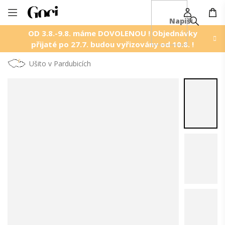
NÁ
Přejít
KO
na
OD 3.8.-9.8. máme DOVOLENOU ! Objednávky
obsah
přijaté po 27.7. budou vyřizovány od 10.8. !