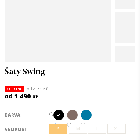
Šaty Swing
od 2 190 Kč
až –31 %
od
1 490
Kč
Měrná
BARVA
cena:
S
M
L
XL
VELIKOST