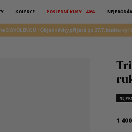
TY
KOLEKCE
POSLEDNÍ KUSY - 40%
NEJPRODÁV
me DOVOLENOU ! Objednávky přijaté po 27.7. budou vyřiz
Tr
ru
NEJPR
1 40
Měrná