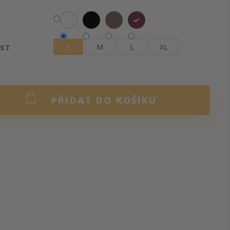
S
M
L
XL
OST
PŘIDAT DO KOŠÍKU