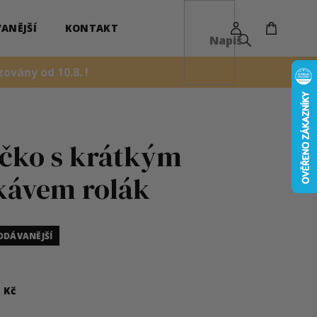
NÁKUPN
KOŠÍK
ANĚJŠÍ
KONTAKT
ovány od 10.8. !
ičko s krátkým
kávem rolák
ODÁVANĚJŠÍ
0
Kč