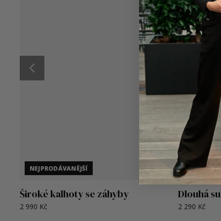
Složení materiálu barevných variant:
triko černé: bambus 94 % + elastan 6 %
triko
bílé
: bambus 94 % + elastan 6 % ,
triko bordó: 70 % polyester + 20 % viskóza + 10 % ela
triko hnědé : polyester 85 % + viskóza 10 % + elastan 
NEJPRODÁVANĚJŠÍ
Široké kalhoty se záhyby
Dlouhá s
2 990 Kč
2 290 Kč