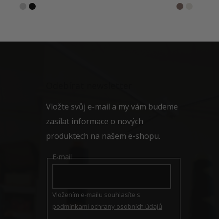
Z
á
p
a
Odebírat newsletter
t
í
Vložte svůj e-mail a my vám budeme
zasílat informace o nových
produktech na našem e-shopu.
E-mail
Vložením e-mailu souhlasíte s
podmínkami ochrany osobních údajů