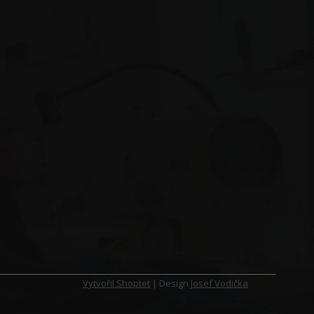
Vytvořil Shoptet
| Design
Josef Vodička