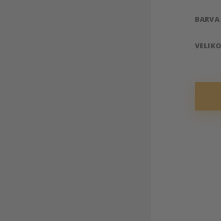
cena:
BARVA
VELIK