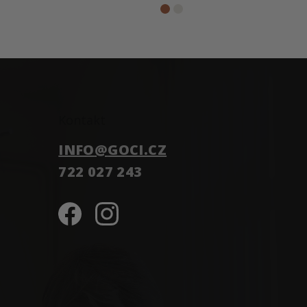
Kontakt
INFO
@
GOCI.CZ
722 027 243