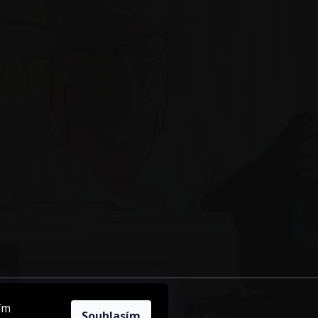
ím
Souhlasím