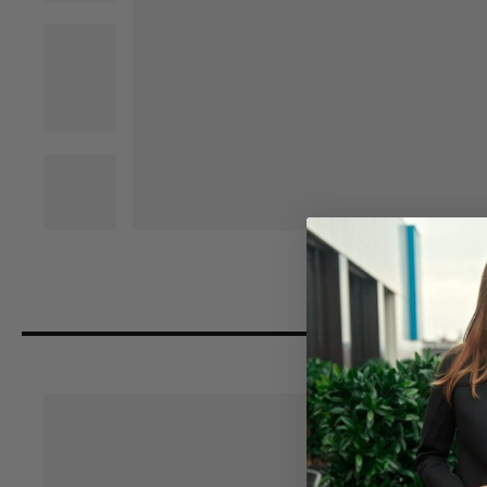
DETAILNÍ POPIS PRODUKTU
Triko rolák je základ ke každému outfitu, pokud máte r
oblíbíte kolem krku jak v létě, tak v zimě.