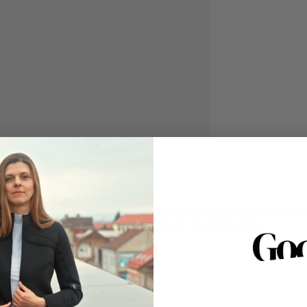
D
ádi dokonalost. Hladký, chladivý materiál si
Kat
Roč
Mat