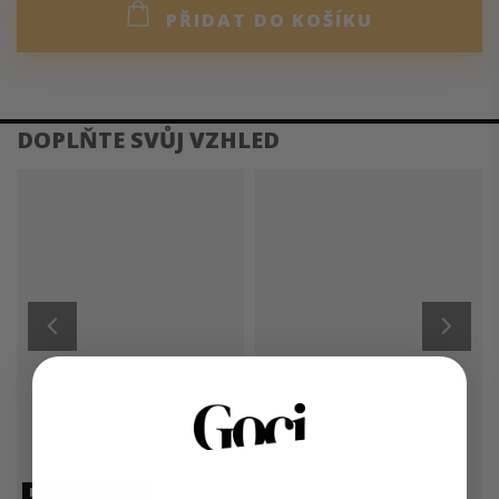
PŘIDAT DO KOŠÍKU
DETAILNÍ POPIS PRODUKTU
Kabátek je jedním z našich nejoblíbenějších kousků –
krátké rukávy a klopa přecházející do límce mu dodávají
sofistikovaný vzhled, který zvýrazní vaši siluetu. Hluboké
kapsy jsou praktické a pásek v pase vám umožní nosit ho
volně nebo zvýraznit postavu. Díky teplému a pevnému
materiálu je ideální do chladnějších dnů a skvěle se hodí jak
přes mikinu, tak k elegantním kalhotám. Precizní
zpracování z něj dělá univerzální kousek, který si oblíbíte
pro každodenní nošení i speciální příležitosti.
NEJPRODÁVANĚJŠÍ