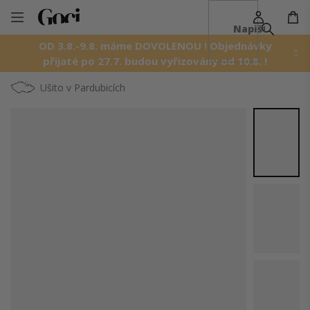
NÁ
Přejít
KO
na
OD 3.8.-9.8. máme DOVOLENOU ! Objednávky
obsah
přijaté po 27.7. budou vyřizovány od 10.8. !