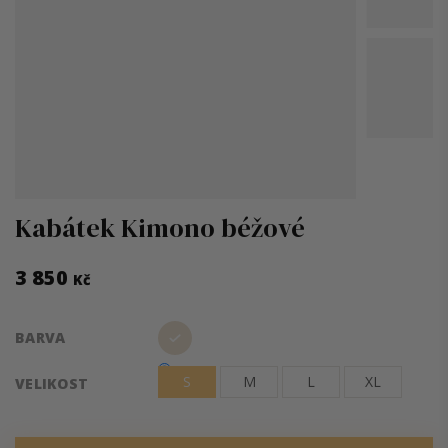
Kabátek Kimono béžové
3 850
Kč
Měrná
BARVA
cena:
S
M
L
XL
VELIKOST