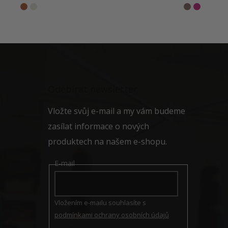
Z
á
p
a
Odebírat newsletter
t
í
Vložte svůj e-mail a my vám budeme
zasílat informace o nových
produktech na našem e-shopu.
E-mail
Vložením e-mailu souhlasíte s
podmínkami ochrany osobních údajů