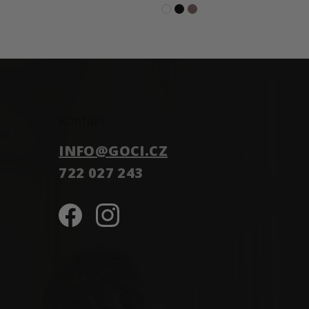
Kontakt
INFO
@
GOCI.CZ
722 027 243