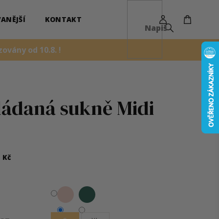
NÁKUPN
KOŠÍK
ANĚJŠÍ
KONTAKT
ovány od 10.8. !
ládaná sukně Midi
0
Kč