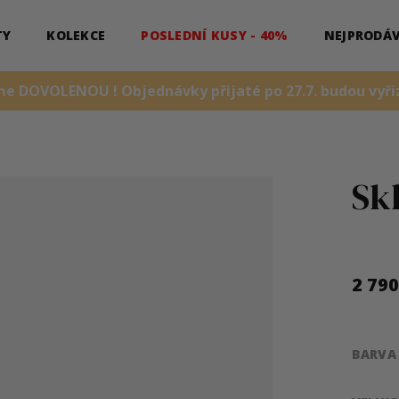
TY
KOLEKCE
POSLEDNÍ KUSY - 40%
NEJPRODÁV
me DOVOLENOU ! Objednávky přijaté po 27.7. budou vyřiz
Sk
2 79
Měrná
cena:
BARVA