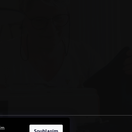
ím
Souhlasím