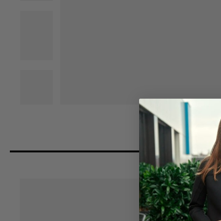
DETAILNÍ POPIS PRODUKTU
Promyšlený střih sukně zvýrazní ženskou siluetu.
Na předním i zadním díle jsou sklady, které dodávají s