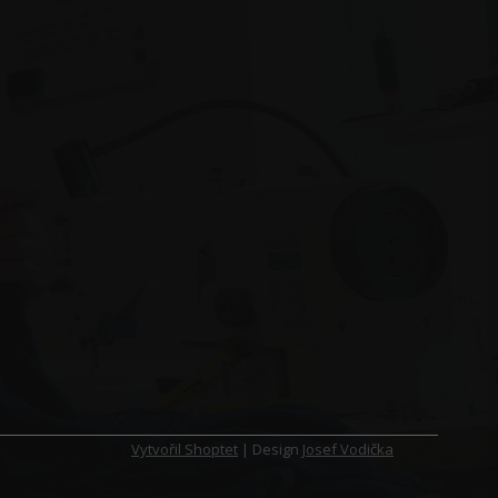
Vytvořil Shoptet
| Design
Josef Vodička