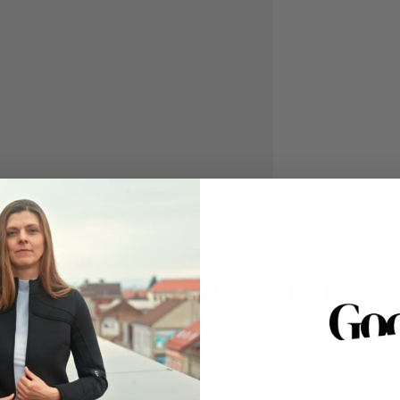
D
Kat
Roč
ukni na objemu. Skrytý zip na středu zadního
Mat