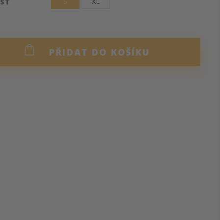
S
XL
OST
PŘIDAT DO KOŠÍKU