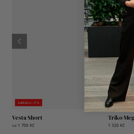
dílu zajišťuje pohodlné oblékání, aniž by narušil celko
gumou v oblasti boků perfektně zvýrazní pas a přizpů
švech jsou nenápadným, ale praktickým detailem. Délka
Je to sukně, která vás bude provázet od ranní kávy až 
jednoduchým tričkem, mikinou nebo sakem a vytvoříte ta
2 490 Kč
až
–31 %
Vesta Short
Triko Meg
1 700 Kč
1 320 Kč
od