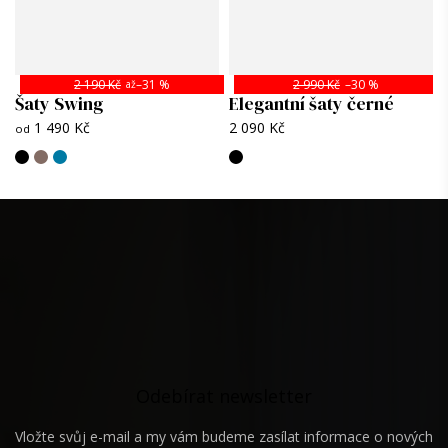
Kategorie
:
Dámské kabáty a bundy
Roční období
:
Jaro
,
Podzim
,
Zima
Materiál
:
polyerster 50% + bavlna 45% +
2 190 Kč
–31 %
2 990 Kč
–30 %
až
elastan 5%
Šaty Swing
Elegantní šaty černé
1 490 Kč
2 090 Kč
Praní
:
30 °C bez ždímání
od
Žehlení
:
Z rubu, přes prostěrku na střední
teplotu 110–150 °C (1–2 tečky na
žehličce).
Z
á
p
a
t
í
Odebírat newsletter
Vložte svůj e-mail a my vám budeme zasílat informace o nových