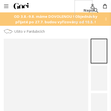
NÁ
Přejít
KO
na
OD 3.8.-9.8. máme DOVOLENOU ! Objednávky
obsah
přijaté po 27.7. budou vyřizovány od 10.8. !