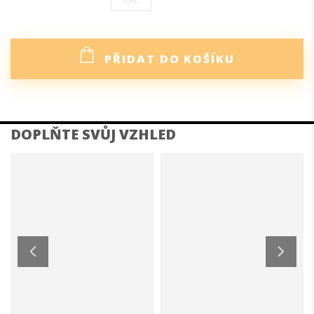
PŘIDAT DO KOŠÍKU
DETAILNÍ POPIS PRODUKTU
Flaušový kabát je elegantního střihu, má výraznou
podšitou klopu, do které se můžete zahalit v chladnějších
dnech. Krásně ho zkombinujete s kalhotami, kostýmkem
nebo přehodíte přes šaty a necháte rozhalený. Rukávy jsou
raglánového střihu. Kapsy v bočních švech a pásek jsou
samozřejmou praktickou součástí kabátku.
DOPLŇKOVÉ PARAMETRY